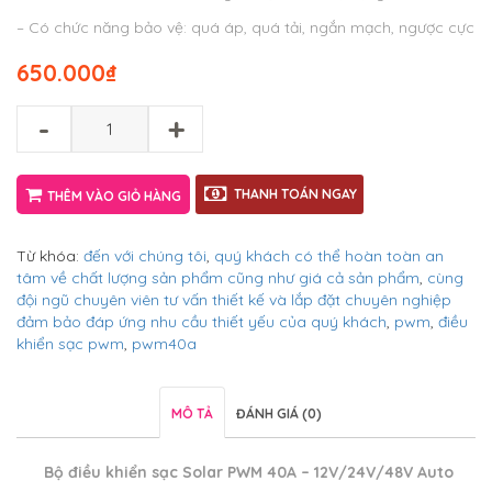
– Có chức năng bảo vệ: quá áp, quá tải, ngắn mạch, ngược cực
650.000
₫
-
+
THANH TOÁN NGAY
THÊM VÀO GIỎ HÀNG
Từ khóa:
đến với chúng tôi
,
quý khách có thể hoàn toàn an
tâm về chất lượng sản phẩm cũng như giá cả sản phẩm
,
cùng
đội ngũ chuyên viên tư vấn thiết kế và lắp đặt chuyên nghiệp
đảm bảo đáp ứng nhu cầu thiết yếu của quý khách
,
pwm
,
điều
khiển sạc pwm
,
pwm40a
MÔ TẢ
ĐÁNH GIÁ (0)
Bộ điều khiển sạc Solar PWM 40A – 12V/24V/48V Auto