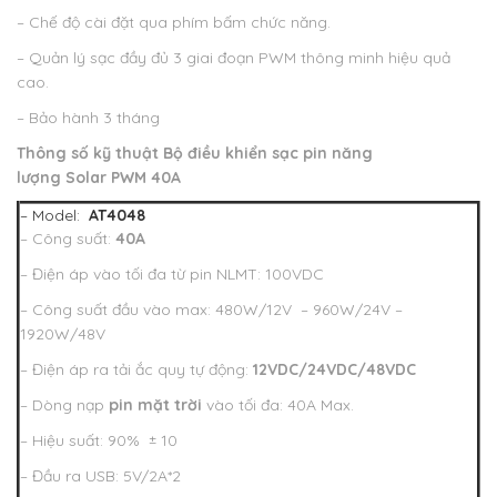
– Chế độ cài đặt qua phím bấm chức năng.
– Quản lý sạc đầy đủ 3 giai đoạn PWM thông minh hiệu quả
cao.
– Bảo hành 3 tháng
Thông số kỹ thuật
Bộ điều khiển sạc pin năng
lượng Solar PWM 40A
– Model:
AT4048
– Công suất:
40A
– Điện áp vào tối đa từ pin NLMT: 100VDC
– Công suất đầu vào max: 480W/12V – 960W/24V –
1920W/48V
– Điện áp ra tải ắc quy tự động:
12VDC/24VDC/48VDC
– Dòng nạp
pin mặt trời
vào tối đa: 40A Max.
– Hiệu suất: 90% ± 10
– Đầu ra USB: 5V/2A*2