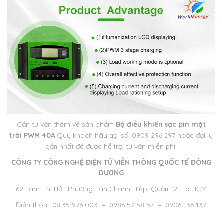
Cần tư vấn thêm về sản phẩm
Bộ điều khiển sạc pin mặt
trời PWM 40A
Quý khách hãy gọi số: 0909 296 297 hoặc đại lý
gần nhất để được hỗ trợ, tư vấn miễn phí.
CÔNG TY CÔNG NGHỆ ĐIỆN TỬ VIỄN THÔNG QUỐC TẾ ĐÔNG
DƯƠNG
62 Lâm Thị Hố, Phường Tân Chánh Hiệp, Quận 12, Tp.HCM
Điện thoại: 08.35 976 003 – 0986 57 58 57 – 0906 136 137