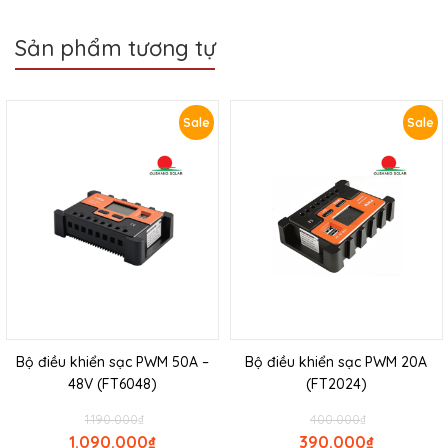
Sản phẩm tương tự
Sale
Sale
Bộ điều khiển sạc PWM 50A –
Bộ điều khiển sạc PWM 20A
48V (FT6048)
(FT2024)
1.190.000
₫
400.000
₫
1.090.000
₫
390.000
₫