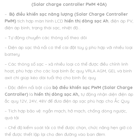
(Solar charge controller PWM 40A)
–
Bộ điều khiển sạc năng lượng (Solar Charge Controller
PWM)
tích hợp màn hình LCD
hiển thị dòng sạc Ah
, điện áp PV,
điện áp bình, trạng thái sạc, nhiệt độ…
– Tự động chuyển các thông số theo dõi
– Điện áp sạc thả nổi có thể cài đặt tùy ý phù hợp với nhiều loại
battery
– Các thông số sạc – xả nhiều loại có thể được điều chỉnh linh
hoạt, phù hợp cho các loại bình ắc quy VRLA AGM, GEL và bình
axit chì giúp kéo dài tuổi thọ cho bình ắc quy.
– Đặc điểm nổi bật của
bộ điều khiển sạc PWM
(Solar Charge
Controller)
là
hiển thị dòng sạc Ah,
tự động nhận diện điện áp
ắc quy 12V, 24V, 48V để đưa điện áp sạc phù hợp cho Ắc Quy.
– Tích hợp bảo vệ: ngắn mạch, hở mạch, chống dòng ngược,
quá tải
– Chế độ kiểm soát tải có thể được chọn, chức năng hẹn giờ có
thể được thiết lập lại cho đèn đường vào ban đêm.