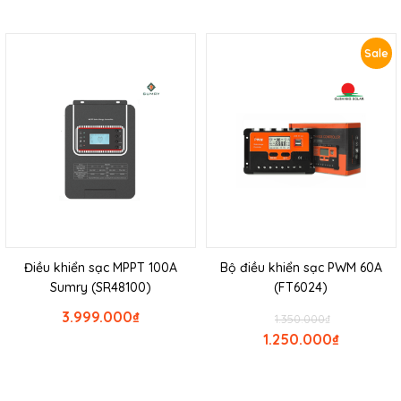
Sale
Điều khiển sạc MPPT 100A
Bộ điều khiển sạc PWM 60A
Sumry (SR48100)
(FT6024)
3.999.000
₫
1.350.000
₫
1.250.000
₫