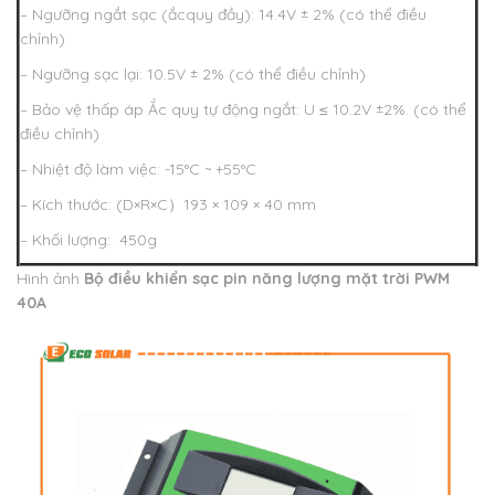
– Ngưỡng ngắt sạc (ắcquy đầy): 14.4V ± 2% (có thể điều
chỉnh)
– Ngưỡng sạc lại: 10.5V ± 2% (có thể điều chỉnh)
– Bảo vệ thấp áp Ắc quy tự động ngắt: U ≤ 10.2V ±2%. (có thể
điều chỉnh)
– Nhiệt độ làm việc: -15°C ~ +55°C
– Kích thước: (D×R×C）193 × 109 × 40 mm
– Khối lượng: 450g
Hình ảnh
Bộ điều khiển sạc pin năng lượng mặt trời PWM
40A