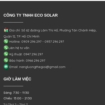
CÔNG TY TNHH ECO SOLAR
Địa chỉ: Số 62 đường Lâm Thị Hố, Phường
Tân Chánh Hiệp,
Quận 12, TP. Hồ Chí Minh
Hotline: 0909 296 297 - 0937 296 297
Liên hệ tư vấn
Kỹ thuật: 0947 296 297
Bảo hành: 0966 296 297
Email: nangluongthegioi@gmail.com
GIỜ LÀM VIỆC
Sáng: 7:30 - 11:30
Chiều: 13:00 - 21:30
Từ Thứ 2 - Thứ 7