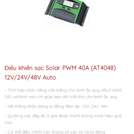
Điều khiển sạc Solar PWM 40A (AT4048)
12V/24V/48V Auto
– Tích hợp chức năng cân bằng cho bình ắc quy VRLA AGM,
GEL và bình axit chì giúp kéo dài tuổi thọ cho bình ắc quy
– Hệ thống nhận dạng tự động điện áp 12V, 24V, 48v
– Quản lý sạc đầy đủ 3 giai đoạn PWM thông minh hiệu quả
cao.
– Có thể điều chỉnh các thông số sạc và xả tự động