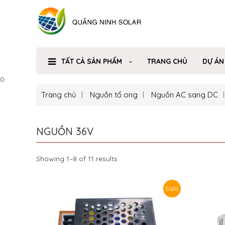
TẤT CẢ SẢN PHẨM
TRANG CHỦ
DỰ ÁN
0
Trang chủ
Nguồn tổ ong
Nguồn AC sang DC
NGUỒN 36V
Showing 1–8 of 11 results
Sale