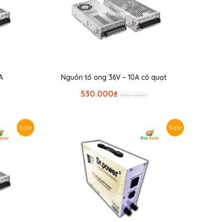
A
Nguồn tổ ong 36V – 10A có quạt
530.000
₫
600.000
₫
Sale
Sale