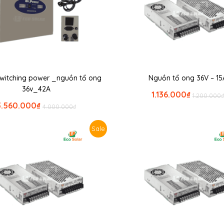
witching power _nguồn tổ ong
Nguồn tổ ong 36V – 15
36v_42A
1.136.000
₫
1.200.000
₫
3.560.000
₫
4.000.000
₫
Sale