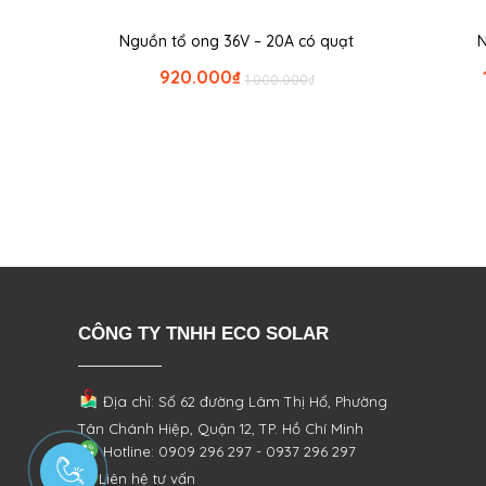
Nguồn tổ ong 36V – 20A có quạt
N
920.000
₫
1.000.000
₫
CÔNG TY TNHH ECO SOLAR
Địa chỉ: Số 62 đường Lâm Thị Hố, Phường
Tân Chánh Hiệp, Quận 12, TP. Hồ Chí Minh
Hotline: 0909 296 297 - 0937 296 297
Liên hệ tư vấn