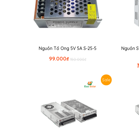
Nguồn Tổ Ong 5V 5A S-25-5
Nguồn S
99.000
₫
150.000
₫
Sale