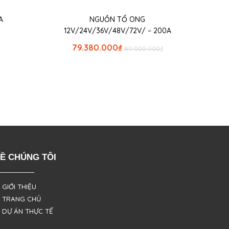
A
NGUỒN TỔ ONG
12V/24V/36V/48V/72V/ – 200A
79.380.000
₫
80.000.000
₫
Ề CHÚNG TÔI
 GIỚI THIỆU
 TRANG CHỦ
 DỰ ÁN THỰC TẾ