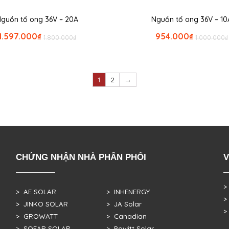
guồn tổ ong 36V – 20A
Nguồn tổ ong 36V – 10
1.597.000
₫
954.000
₫
1.800.000
₫
1.000.000
₫
1
2
→
CHỨNG NHẬN NHÀ PHÂN PHỐI
V
>
> AE SOLAR
> INHENERGY
>
> JINKO SOLAR
> JA Solar
>
> GROWATT
> Canadian
> SOFAR SOLAR
> Powitt Solar