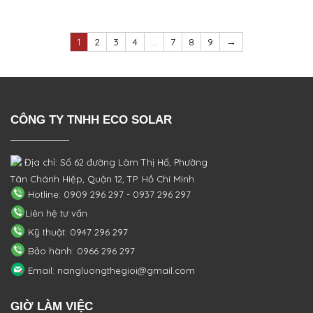
1
2
3
4
…
7
8
9
→
CÔNG TY TNHH ECO SOLAR
Địa chỉ: Số 62 đường Lâm Thị Hố, Phường
Tân Chánh Hiệp, Quận 12, TP. Hồ Chí Minh
Hotline: 0909 296 297 - 0937 296 297
Liên hệ tư vấn
Kỹ thuật: 0947 296 297
Bảo hành: 0966 296 297
Email: nangluongthegioi@gmail.com
GIỜ LÀM VIỆC