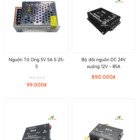
Nguồn Tổ Ong 5V 5A S-25-
Bộ đổi nguồn DC 24V
5
xuống 12V – 85A
890.000
₫
150.000
₫
99.000
₫