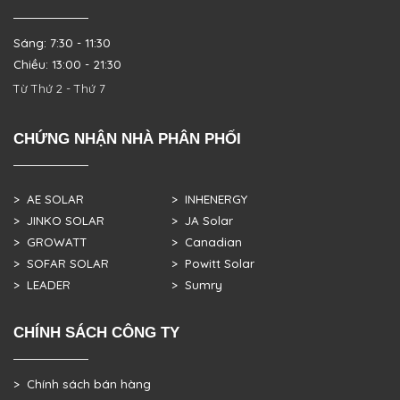
Sáng: 7:30 - 11:30
Chiều: 13:00 - 21:30
Từ Thứ 2 - Thứ 7
CHỨNG NHẬN NHÀ PHÂN PHỐI
> AE SOLAR
> INHENERGY
> JINKO SOLAR
> JA Solar
> GROWATT
> Canadian
> SOFAR SOLAR
> Powitt Solar
> LEADER
> Sumry
CHÍNH SÁCH CÔNG TY
> Chính sách bán hàng