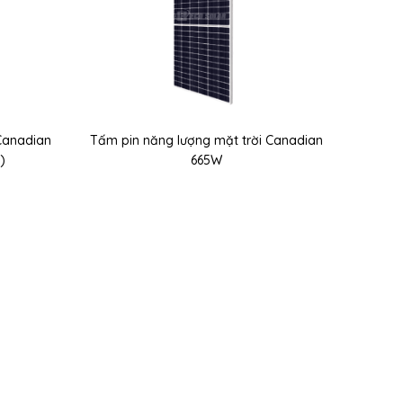
Canadian
Tấm pin năng lượng mặt trời Canadian
)
665W