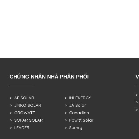
CHỨNG NHẬN NHÀ PHÂN PHỐI
V
>
> AE SOLAR
> INHENERGY
>
> JINKO SOLAR
> JA Solar
>
> GROWATT
> Canadian
> SOFAR SOLAR
> Powitt Solar
> LEADER
> Sumry