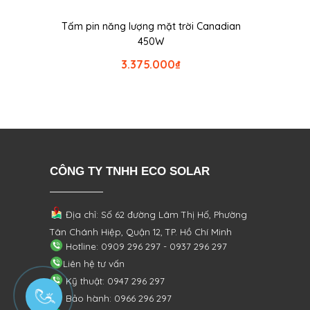
Tấm pin năng lượng mặt trời Canadian
450W
3.375.000
₫
CÔNG TY TNHH ECO SOLAR
Địa chỉ: Số 62 đường Lâm Thị Hố, Phường
Tân Chánh Hiệp, Quận 12, TP. Hồ Chí Minh
Hotline: 0909 296 297 - 0937 296 297
Liên hệ tư vấn
Kỹ thuật: 0947 296 297
Bảo hành: 0966 296 297