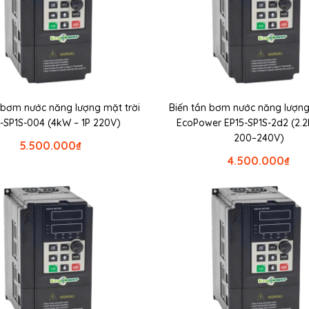
 bơm nước năng lượng mặt trời
Biến tần bơm nước năng lượng
-SP1S-004 (4kW – 1P 220V)
EcoPower EP15-SP1S-2d2 (2.2
200–240V)
5.500.000
₫
4.500.000
₫