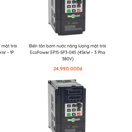
 mặt trời
Biến tần bơm nước năng lượng mặt trời
kW – 1P
EcoPower EP15-SP3-045 (45kW – 3 Pha
380V)
24.990.000
₫