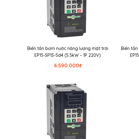
Biến tần bơm nước năng lượng mặt trời
Biến tần
EP15-SP1S-5d4 (5.5kW – 1P 220V)
EP15
6.590.000
₫