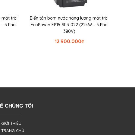
 mặt trời
Biến tần bơm nước năng lượng mặt trời
 – 3 Pha
EcoPower EP15-SP3-022 (22kW – 3 Pha
380V)
12.900.000
₫
Ề CHÚNG TÔI
 GIỚI THIỆU
 TRANG CHỦ