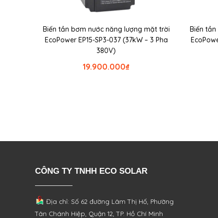
Biến tần bơm nước năng lượng mặt trời
Biến tần
EcoPower EP15-SP3-037 (37kW – 3 Pha
EcoPowe
380V)
19.900.000
₫
CÔNG TY TNHH ECO SOLAR
Địa chỉ: Số 62 đường Lâm Thị Hố, Phường
Tân Chánh Hiệp, Quận 12, TP. Hồ Chí Minh