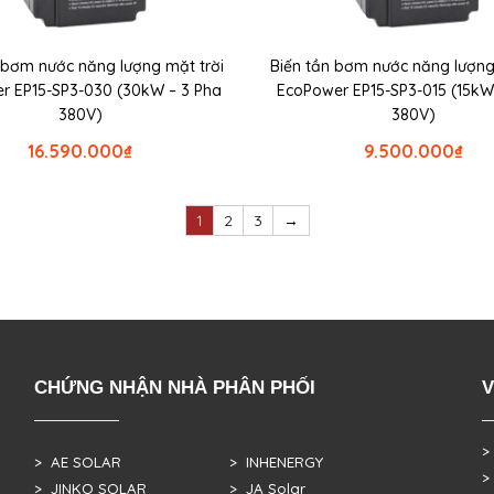
 bơm nước năng lượng mặt trời
Biến tần bơm nước năng lượng
r EP15-SP3-030 (30kW – 3 Pha
EcoPower EP15-SP3-015 (15kW
380V)
380V)
16.590.000
₫
9.500.000
₫
1
2
3
→
CHỨNG NHẬN NHÀ PHÂN PHỐI
V
>
> AE SOLAR
> INHENERGY
>
> JINKO SOLAR
> JA Solar