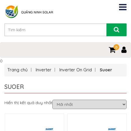
0
0
Trang chủ
Inverter
Inverter On Grid
Suoer
SUOER
Hiển thị kết quả duy nhất