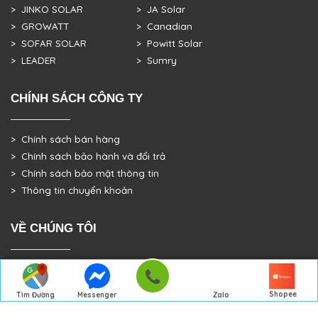
> JINKO SOLAR
> JA Solar
> GROWATT
> Canadian
> SOFAR SOLAR
> Powitt Solar
> LEADER
> Sumry
CHÍNH SÁCH CÔNG TY
> Chính sách bán hàng
> Chính sách bảo hành và đổi trả
> Chính sách bảo mật thông tin
> Thông tin chuyển khoản
VỀ CHÚNG TÔI
> GIỚI THIỆU
> TRANG CHỦ
Shopee
Tìm Đường
Messenger
Zalo
> DỰ ÁN THỰC TẾ
Đến Công Ty
Gọi điện