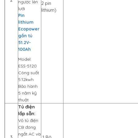
ngược lên
2 pin
lưới
lithium)
Pin
lithium
Ecopower
gắn tủ
51.2V-
100Ah
Model:
ESS-5120
Công suất
5.12kwh
Bảo hành
5 năm kỹ
thuật
Tủ điện
lắp sẵn:
Vỏ tủ điện
CB đóng
ngắt AC và
3
1 Bộ