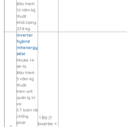
Bảo hành
12 năm kỹ
thuật
Khối lượng:
23.8 kg
Inverter
hybrid
Inhenergy
6KW
Model: Hi-
6K-SL
Bảo hành
5 năm kỹ
thuật
Kèm wifi
quản lý từ
xa
CT bám tải
chống
1 Bộ (1
phát
Inverter +
2