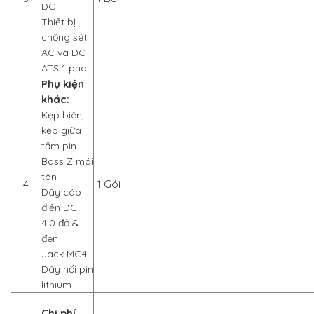
DC
Thiết bị
chống sét
AC và DC
ATS 1 pha
Phụ kiện
khác:
Kẹp biên,
kẹp giữa
tấm pin
Bass Z mái
tôn
4
1 Gói
Dây cáp
điện DC
4.0 đỏ &
đen
Jack MC4
Dây nối pin
lithium
Chi phí