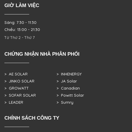
GIỜ LÀM VIỆC
Sáng: 7:30 - 11:30
Chiều: 13:00 - 21:30
Từ Thứ 2 - Thứ 7
CHỨNG NHẬN NHÀ PHÂN PHỐI
> AE SOLAR
> INHENERGY
> JINKO SOLAR
> JA Solar
> GROWATT
> Canadian
> SOFAR SOLAR
> Powitt Solar
> LEADER
> Sumry
CHÍNH SÁCH CÔNG TY