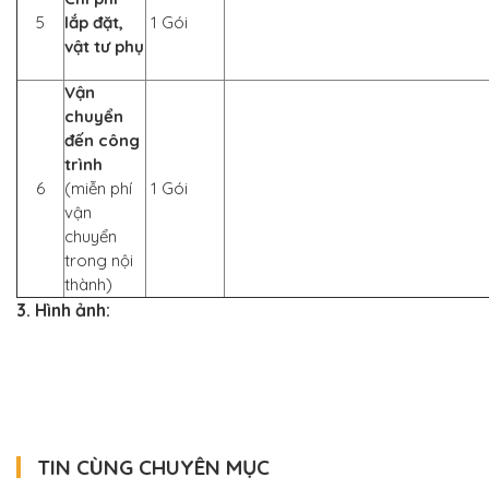
5
lắp đặt,
1 Gói
vật tư phụ
Vận
chuyển
đến công
trình
6
(miễn phí
1 Gói
vận
chuyển
trong nội
thành)
3. Hình ảnh:
TIN CÙNG CHUYÊN MỤC