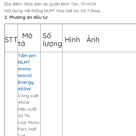
Địa điểm: Nhà dân tại Quận Bình Tân, TP.HCM
Nội dung: Hệ thống NLMT hòa lưới lưu trữ 7.2kwp
2. Phương án đầu tư:
Mô
Số
STT
Hình Ảnh
tả
lượng
Tấm pin
NLMT
mono
World
Energy
450W
Công suất:
450W
Hiệu suất:
20.7%
Loại: Mono
Perc Half
Cell