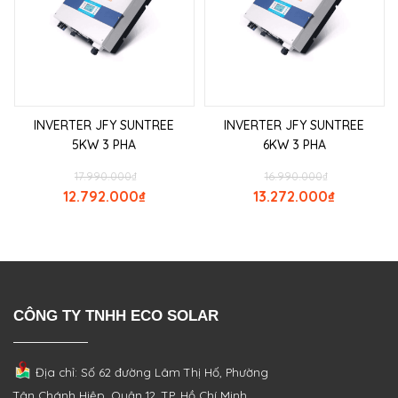
INVERTER JFY SUNTREE
INVERTER JFY SUNTREE
5KW 3 PHA
6KW 3 PHA
17.990.000
₫
16.990.000
₫
12.792.000
₫
13.272.000
₫
CÔNG TY TNHH ECO SOLAR
Địa chỉ: Số 62 đường Lâm Thị Hố, Phường
Tân Chánh Hiệp, Quận 12, TP. Hồ Chí Minh