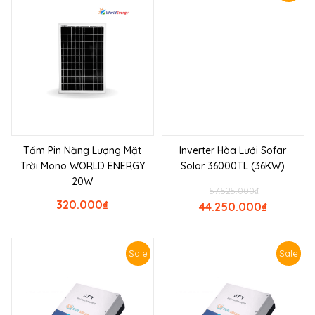
Tấm Pin Năng Lượng Mặt
Inverter Hòa Lưới Sofar
Trời Mono WORLD ENERGY
Solar 36000TL (36KW)
20W
57.525.000
₫
320.000
₫
44.250.000
₫
Sale
Sale