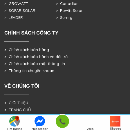
> GROWATT
> Canadian
> SOFAR SOLAR
> Powitt Solar
> LEADER
> Sumry
CHÍNH SÁCH CÔNG TY
> Chính sách bán hàng
> Chính sách bảo hành và đổi trả
> Chính sách bảo mật thông tin
> Thông tin chuyển khoản
VỀ CHÚNG TÔI
> GIỚI THIỆU
> TRANG CHỦ
> DỰ ÁN THỰC TẾ
Shopee
Tìm Đường
Messenger
Zalo