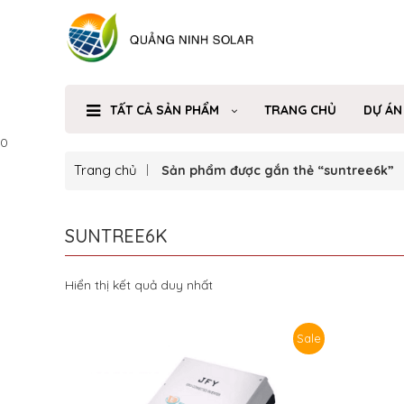
TẤT CẢ SẢN PHẨM
TRANG CHỦ
DỰ ÁN
0
Trang chủ
Sản phẩm được gắn thẻ “suntree6k”
SUNTREE6K
Hiển thị kết quả duy nhất
Sale