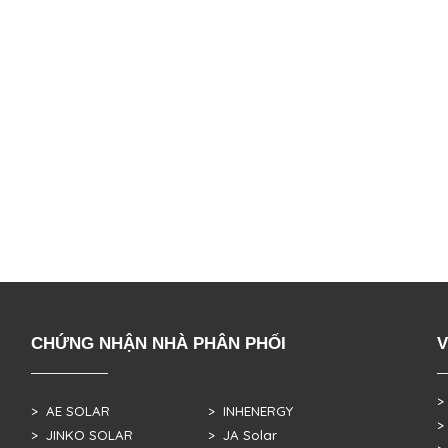
CHỨNG NHẬN NHÀ PHÂN PHỐI
V
>
> AE SOLAR
> INHENERGY
>
> JINKO SOLAR
> JA Solar