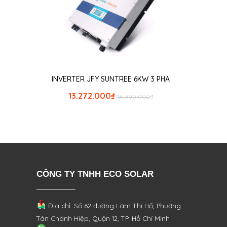
INVERTER JFY SUNTREE 6KW 3 PHA
13.272.000
₫
16.990.000
₫
CÔNG TY TNHH ECO SOLAR
Địa chỉ: Số 62 đường Lâm Thị Hố, Phường
Tân Chánh Hiệp, Quận 12, TP. Hồ Chí Minh