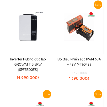
Sale
Inverter Hybrid độc lập
Bộ điều khiển sạc PWM 60A
GROWATT 3.5KW
– 48V (FT6048)
(SPF3500ES)
1.490.000
₫
14.990.000
₫
1.390.000
₫
Sale
Sale