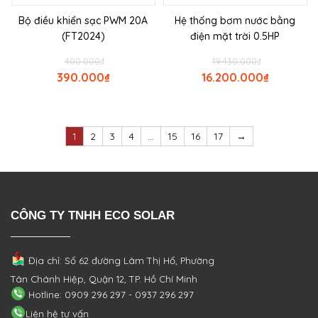
Bộ điều khiển sạc PWM 20A
Hệ thống bơm nước bằng
(FT2024)
điện mặt trời 0.5HP
400.000
₫
19.430.000
₫
390.000
₫
16.200.000
₫
1
2
3
4
…
15
16
17
→
CÔNG TY TNHH ECO SOLAR
Địa chỉ: Số 62 đường Lâm Thị Hố, Phường
Tân Chánh Hiệp, Quận 12, TP. Hồ Chí Minh
Hotline: 0909 296 297 - 0937 296 297
Liên hệ tư vấn