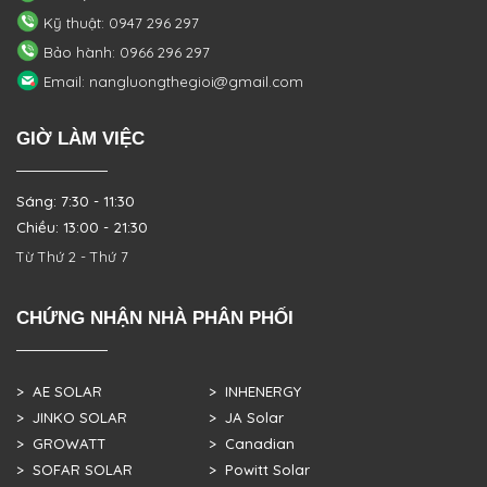
Kỹ thuật: 0947 296 297
Bảo hành: 0966 296 297
Email: nangluongthegioi@gmail.com
GIỜ LÀM VIỆC
Sáng: 7:30 - 11:30
Chiều: 13:00 - 21:30
Từ Thứ 2 - Thứ 7
CHỨNG NHẬN NHÀ PHÂN PHỐI
> AE SOLAR
> INHENERGY
> JINKO SOLAR
> JA Solar
> GROWATT
> Canadian
> SOFAR SOLAR
> Powitt Solar