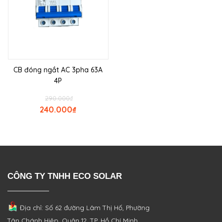
CB đóng ngắt AC 3pha 63A
4P
290.000
₫
240.000
₫
CÔNG TY TNHH ECO SOLAR
Địa chỉ: Số 62 đường Lâm Thị Hố, Phường
Tân Chánh Hiệp, Quận 12, TP. Hồ Chí Minh