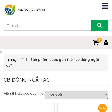
0
0
Trang chủ
Sản phẩm được gắn thẻ “cb đóng ngắt
ac”
CB ĐÓNG NGẮT AC
Hiển thị kết quả duy nhất
Sale