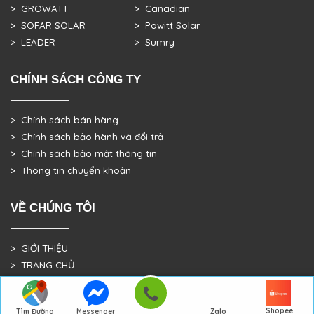
> GROWATT
> Canadian
> SOFAR SOLAR
> Powitt Solar
> LEADER
> Sumry
CHÍNH SÁCH CÔNG TY
> Chính sách bán hàng
> Chính sách bảo hành và đổi trả
> Chính sách bảo mật thông tin
> Thông tin chuyển khoản
VỀ CHÚNG TÔI
> GIỚI THIỆU
> TRANG CHỦ
> DỰ ÁN THỰC TẾ
Shopee
Tìm Đường
Messenger
Zalo