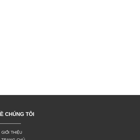
Ề CHÚNG TÔI
 GIỚI THIỆU
 TRANG CHỦ