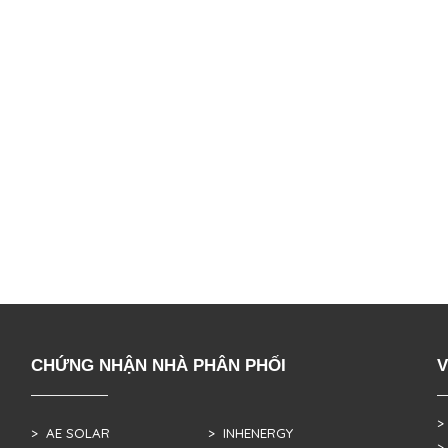
CHỨNG NHẬN NHÀ PHÂN PHỐI
V
>
> AE SOLAR
> INHENERGY
>