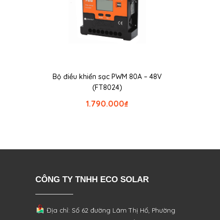
Bộ điều khiển sạc PWM 80A – 48V
(FT8024)
1.790.000
₫
CÔNG TY TNHH ECO SOLAR
Địa chỉ: Số 62 đường Lâm Thị Hố, Phường