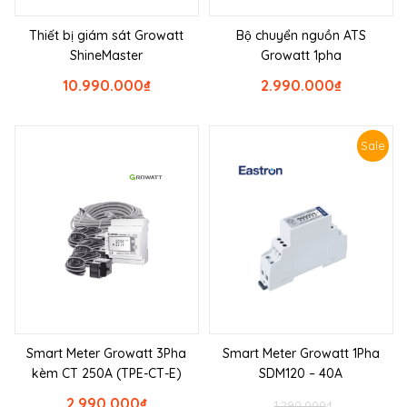
Thiết bị giám sát Growatt
Bộ chuyển nguồn ATS
ShineMaster
Growatt 1pha
10.990.000
₫
2.990.000
₫
Sale
Smart Meter Growatt 3Pha
Smart Meter Growatt 1Pha
kèm CT 250A (TPE-CT-E)
SDM120 – 40A
2.990.000
₫
1.290.000
₫