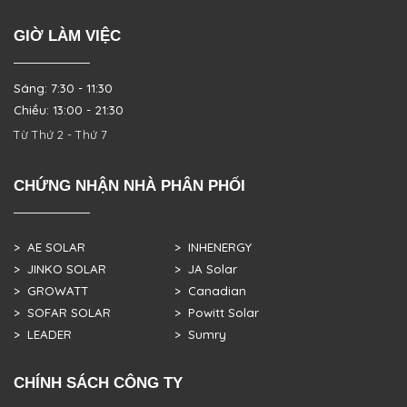
GIỜ LÀM VIỆC
Sáng: 7:30 - 11:30
Chiều: 13:00 - 21:30
Từ Thứ 2 - Thứ 7
CHỨNG NHẬN NHÀ PHÂN PHỐI
> AE SOLAR
> INHENERGY
> JINKO SOLAR
> JA Solar
> GROWATT
> Canadian
> SOFAR SOLAR
> Powitt Solar
> LEADER
> Sumry
CHÍNH SÁCH CÔNG TY