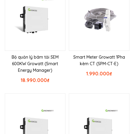
Bộ quản lý bám tải SEM
Smart Meter Growatt 1Pha
600KW Growatt (Smart
kèm CT (SPM-CT-E)
Energy Manager)
1.990.000
₫
18.990.000
₫